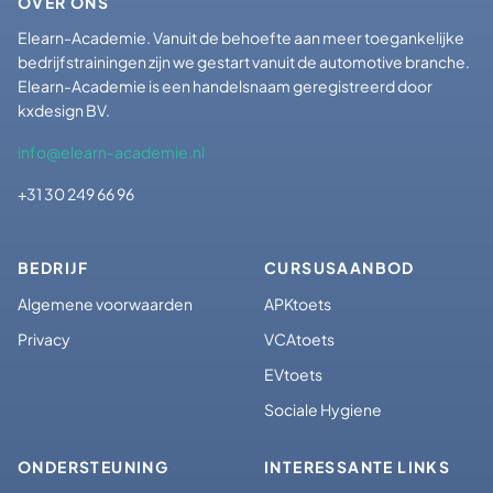
OVER ONS
Elearn-Academie. Vanuit de behoefte aan meer toegankelijke
bedrijfstrainingen zijn we gestart vanuit de automotive branche.
Elearn-Academie is een handelsnaam geregistreerd door
kxdesign BV.
info@elearn-academie.nl
+31 30 249 66 96
BEDRIJF
CURSUSAANBOD
Algemene voorwaarden
APKtoets
Privacy
VCAtoets
EVtoets
Sociale Hygiene
ONDERSTEUNING
INTERESSANTE LINKS