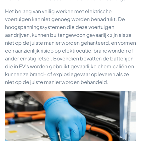
Het belang van veilig werken met elektrische
voertuigen kan niet genoeg worden benadrukt. De
hoogspanningssystemen die deze voertuigen
aandrijven, kunnen buitengewoon gevaarlijk zijn als ze
niet op de juiste manier worden gehanteerd, en vormen
een aanzienlijk risico op elektrocutie, brandwonden of
ander ernstig letsel. Bovendien bevatten de batterijen
die in EV's worden gebruikt gevaarlijke chemicaliën en
kunnen ze brand- of explosiegevaar opleveren als ze
niet op de juiste manier worden behandeld.